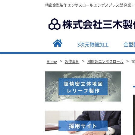
精密金型製作 エンボスロール エンボスプレス型 窯業
3次元微細加工
金型
>
>
>
Home
製作事例
樹脂製エンボスロール
Site
Footer