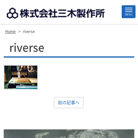
MENU
>
Home
riverse
Site
riverse
Footer
前の記事へ