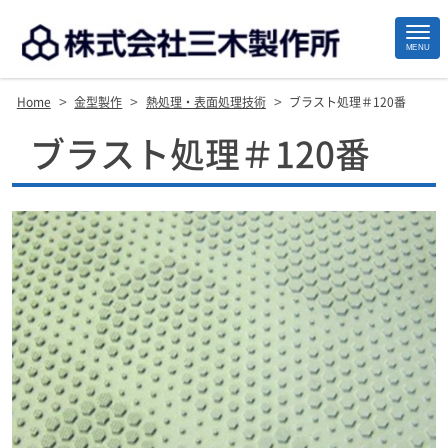
MENU
>
>
>
Home
金型製作
熱処理・表面処理技術
ブラスト処理＃120番
Site
ブラスト処理＃120番
Footer