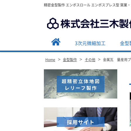
精密金型製作 エンボスロール エンボスプレス型 窯業
3次元微細加工
金型
>
>
>
Home
金型製作
その他
金属瓦 量産用
Site
Footer