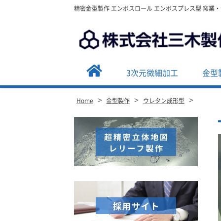
精密金型製作 エンボスロール エンボスプレス型 窯業
3次元微細加工
金型
>
>
>
Home
金型製作
ウレタン成形型
Site
Footer