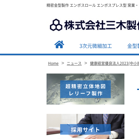
精密金型製作 エンボスロール エンボスプレス型 窯業
3次元微細加工
金型
>
>
Home
ニュース
健康経営優良法人2023(中
Site
Footer