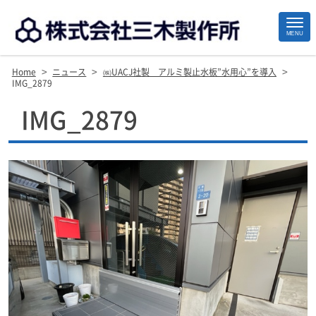
MENU
>
>
>
Home
ニュース
㈱UACJ社製 アルミ製止水板”水用心”を導入
IMG_2879
Site
IMG_2879
Footer