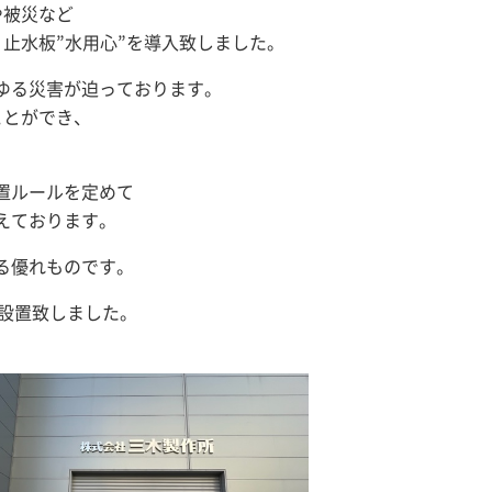
や被災など
ミ止水板”水用心”を導入致しました。
ゆる災害が迫っております。
ことができ、
置ルールを定めて
えております。
る優れものです。
板を設置致しました。