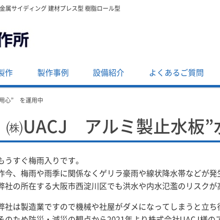
・金属サイディング 建材プレス型 樹脂ロール型
製作
製作事例
設備紹介
よくあるご質問
水用心” を運用中
㈱UACJ アルミ製止水板
もうすぐ梅雨入りです。
昨今、梅雨や雨季に関係なくゲリラ豪雨や線状降水帯などが発
弊社の所在する大阪市西淀川区でも洪水や内水氾濫のリスクが
弊社は製造業ですので機械や社屋がダメになってしまうと立ち
そのため防災・減災の観点から2021年より株式会社UACJ様