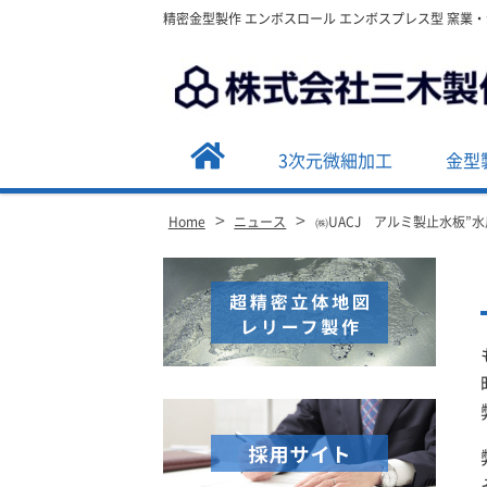
精密金型製作 エンボスロール エンボスプレス型 窯業
3次元微細加工
金型
>
>
Home
ニュース
㈱UACJ アルミ製止水板”
Site
Footer