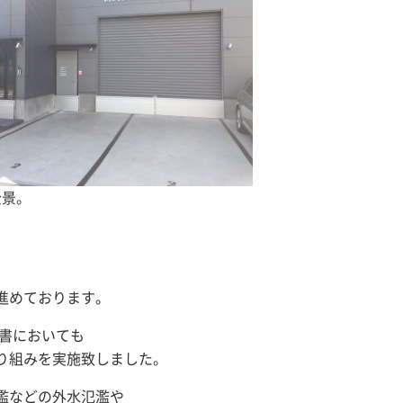
全景。
進めております。
書においても
り組みを実施致しました。
濫などの外水氾濫や