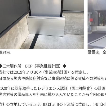
設置後、
鉄扉前。
◆三木製作所 BCP（事業継続計画）◆
当社では2019年より
BCP（事業継続計画）
を策定し、
日頃から災害や感染症対策など事業継続に係る脅威への対策を
2020年に認証取得した
レジリエンス認証（国土強靭化）
の計画
災害対策の備品導入を計画に織り込んでいたことから今回の取
当社の立地している西淀川区は淀川の下流域に位置し、河川氾