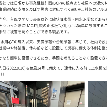
当社では日頃から事業継続計画(BCP)の観点より社屋への浸水
事業継続に支障を及ぼす災害に対応すべく㈱UACJ社製のアル
昨今、台風やゲリラ豪雨以外に線状降水帯・内水氾濫などあら
そういった際にUACJ社製の止水板”水用心”は簡単に設置する
未然に被害を防ぐことができる製品です。
”水用心”の導入以来、天気予報や台風予報に準じて、社内で設
就業中や終業後、休み前などに設置して災害に備える体制を整
かなり簡単に設置できるため、手間を考えることなく設置でき
先日(2022.9.16)も台風14号に備えて、連休に入る前に止水
⇩⇩⇩