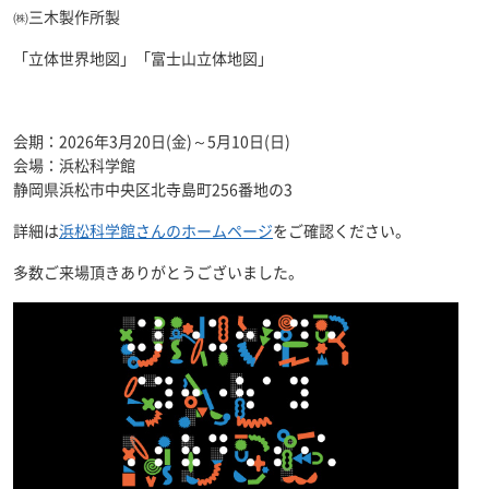
㈱三木製作所製
「立体世界地図」「富士山立体地図」
会期：2026年3月20日(金)～5月10日(日)
会場：浜松科学館
静岡県浜松市中央区北寺島町256番地の3
詳細は
浜松科学館さんのホームページ
をご確認ください。
多数ご来場頂きありがとうございました。