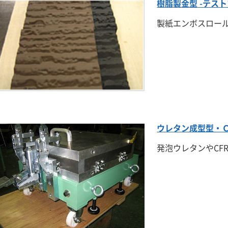
樹脂製金型 -テスト
製紙エンボスロー
ウレタン成型型・
発泡ウレタンやCF