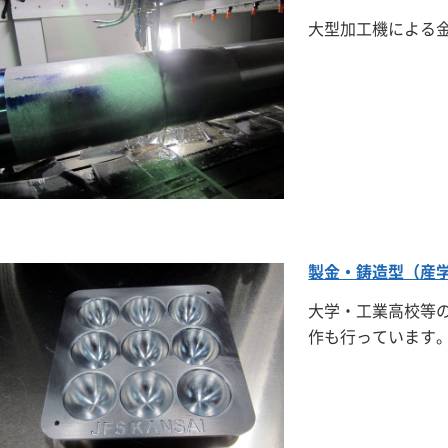
大型加工機による
製金・鋳造型（産
大学・工業高校等
作も行っています