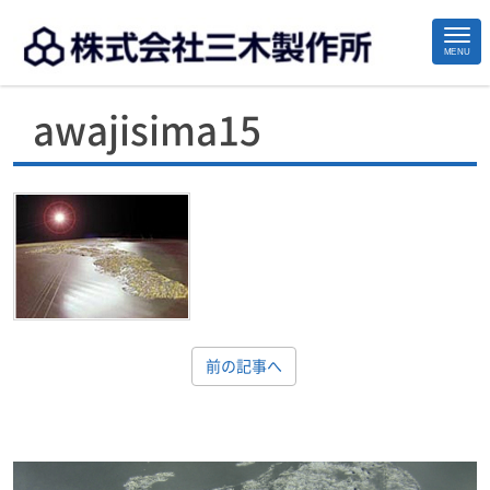
MENU
>
>
>
Home
超精密立体地図
超精密立体地図事例紹介
awajisima15
Site
awajisima15
Footer
前の記事へ