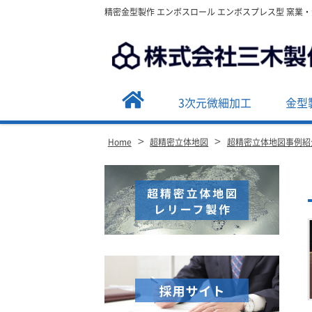
精密金型製作 エンボスロール エンボスプレス型 窯業
3次元微細加工
金型
>
>
Home
超精密立体地図
超精密立体地図事例紹
Site
Footer