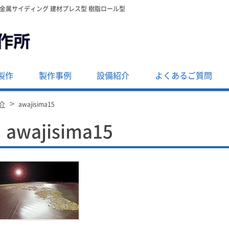
・金属サイディング 建材プレス型 樹脂ロール型
製作
製作事例
設備紹介
よくあるご質問
>
介
awajisima15
awajisima15