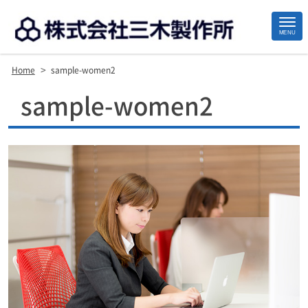
MENU
>
Home
sample-women2
Site
sample-women2
Footer